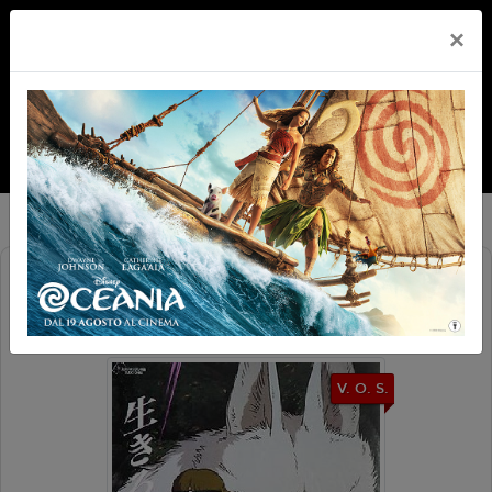
×
もののけ姫 (PRINCIPESSA
MONONOKE) V.O.S.
V. O. S.